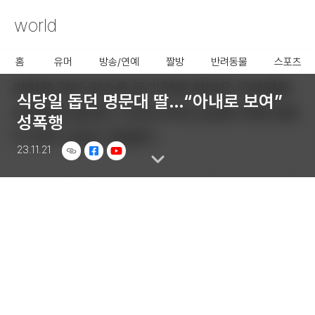
world
사용할 공유 링크를 선택 해 주
세요.
홈
유머
방송/연예
짤방
반려동물
스포츠
식당일 돕던 명문대 딸…“아내로 보여”
성폭행
23.11.21