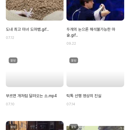
도내 최고 미녀 도마뱀.gif..
두개의 눈으론 해석불가능한 마
술.gif‥
07.12
09.22
짤방
짤방
부르면 개처럼 달려오는 소.mp4
틱톡 선행 영상의 진실
07.10
07.14
짤방
짤방