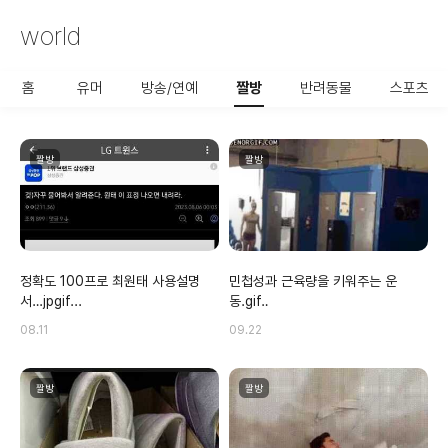
world
사용할 공유 링크를 선택 해 주
세요.
홈
유머
방송/연예
짤방
반려동물
스포츠
짤방
짤방
정확도 100프로 최원태 사용설명
민첩성과 근육량을 키워주는 운
서…jpgif...
동.gif‥
08.11
09.22
짤방
짤방