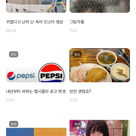
귀엽다고 난리 난 육아 인스타 영상
그림작품
09.22
11.21
짤방
짤방
내년부터 바뀌는 펩시콜라 로고 변경
반찬 괜찮죠?
11.21
11.21
짤방
짤방