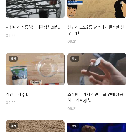
지린내가 진동하는 대관람차.gif...
친구가 로또2등 당첨되자 돌변한 친
구...gif
09.22
09.21
짤방
짤방
라면 피자.gif...
소개팅 나가서 하면 바로 연애 성공
하는 기술.gif‥
09.22
09.21
짤방
짤방