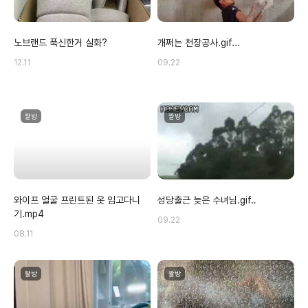
노브랜드 푹신한거 실화?
개쩌는 천장공사.gif...
12.11
09.22
짤방
짤방
와이프 얼굴 프린트된 옷 입고다니
성당출근 늦은 수녀님.gif‥
기.mp4
09.22
08.11
짤방
짤방