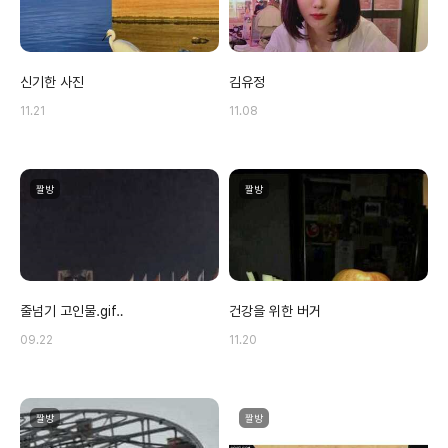
신기한 사진
김유정
11.21
11.08
짤방
짤방
줄넘기 고인물.gif‥
건강을 위한 버거
09.22
11.20
짤방
짤방